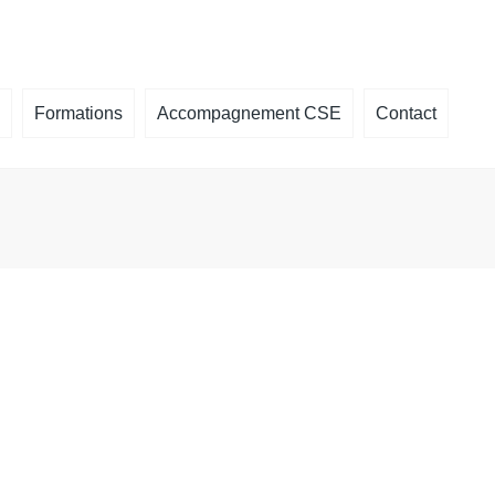
×
Formations
Accompagnement CSE
Contact
é, que faire
ormation CSE
des
la plaquette
un
ts de