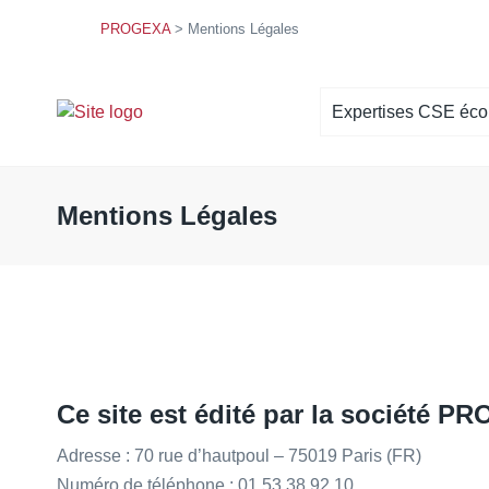
PROGEXA
>
Mentions Légales
Expertises CSE éc
Situation économique et finan
Orientations stratégiques
Mentions Légales
Politique sociale
Droit d’alerte économique
Projet de concentration
Accompagnement à la négociat
professionnelle
Ce site est édité par la société
PR
Commission économique
Adresse : 70 rue d’hautpoul – 75019 Paris (FR)
Numéro de téléphone : 01 53 38 92 10