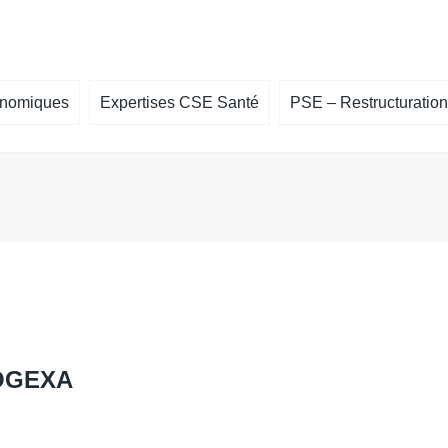
onomiques
Expertises CSE Santé
PSE – Restructuration
cière
Expertise Santé – Risque grave – RPS
Un licenciement collectif est annonc
Offres de f
Expertise santé – Projet important
Accompagnement à la négociation 
Télécharger 
mesures du PSE
Accompagnement à la recherche d’
repreneur et à l’élaboration de proje
reprise
ion sur l’égalité
OGEXA